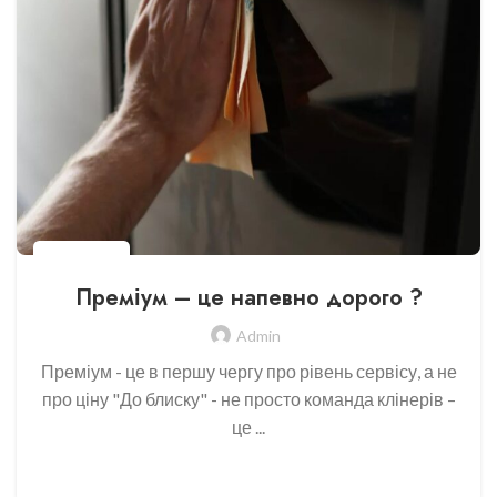
DO.BLYSKU
Преміум – це напевно дорого ?
Admin
Преміум - це в першу чергу про рівень сервісу, а не
про ціну "До блиску" - не просто команда клінерів –
це ...
CONTINUE READING