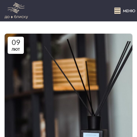
МЕНЮ
09
ЛЮТ