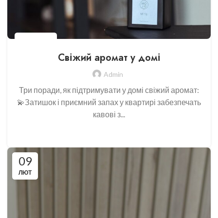
DO.BLYSKU
Свіжий аромат у домі
Admin
Три поради, як підтримувати у домі свіжий аромат:
💫Затишок і приємний запах у квартирі забезпечать
кавові з...
CONTINUE READING
09
ЛЮТ