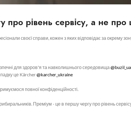
у про рівень сервісу, а не про 
есіонали своєї справи, кожен з яких відповідає за окрему зону
езпечні для здоров'я та навколишнього середовища
@buzil_ua
падку це Kärcher
@karcher_ukraine
римуємося повної конфіденційності.
прибиральників. Преміум - це в першу чергу про рівень сервісу,