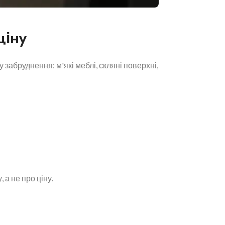
ціну
 забруднення: м'які меблі, скляні поверхні,
 а не про ціну.