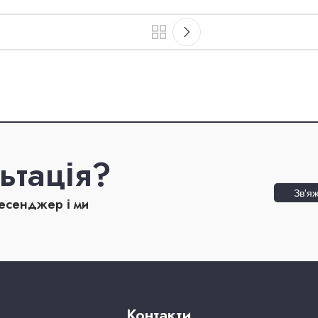
ьтація?
Зв'яж
месенджер і ми
Контакти