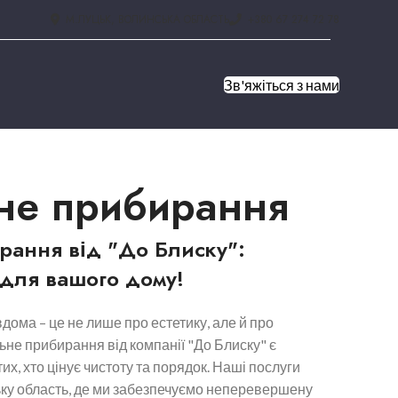
М.ЛУЦЬК, ВОЛИНСЬКА ОБЛАСТЬ
+380 67 274 72 78
Зв'яжіться з нами
не прибирання
рання від "До Блиску":
для вашого дому!
вдома – це не лише про естетику, але й про
ьне прибирання від компанії "До Блиску" є
х, хто цінує чистоту та порядок. Наші послуги
ку область, де ми забезпечуємо неперевершену