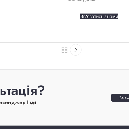
Зв'язатись з нами
ьтація?
Зв'яж
месенджер і ми