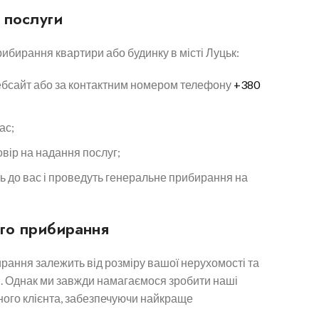
 послуги
бирання квартири або будинку в місті Луцьк:
вебсайт або за контактним номером телефону
+380
ас;
овір на надання послуг;
ь до вас і проведуть генеральне прибирання на
ого прибирання
рання залежить від розміру вашої нерухомості та
и. Однак ми завжди намагаємося зробити наші
ного клієнта, забезпечуючи найкраще