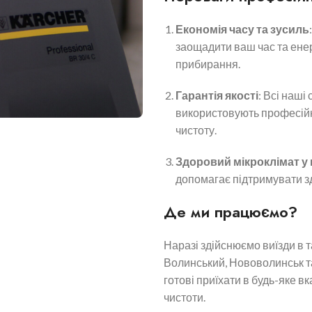
Економія часу та зусиль
заощадити ваш час та енер
прибирання.
Гарантія якості
: Всі наші
використовують професійн
чистоту.
Здоровий мікроклімат у
допомагає підтримувати зд
Де ми працюємо?
Наразі здійснюємо виїзди в т
Волинський, Нововолинськ та
готові приїхати в будь-яке в
чистоти.