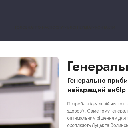
ГОЛОВНА
ПРО НАС
ПОСЛУГИ
БЛОГ
ПЕРЕВАГИ
КОНТАКТИ
Генераль
Генеральне приби
найкращий вибір 
Потреба в ідеальній чистоті 
здоров’я. Саме тому генерал
оптимальним рішенням для ти
охоплюють Луцьк та Волинсь