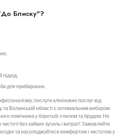
"До Блиску"?
:
ня;
 підхід;
соби для прибирання.
офесіоналізму, послуги клінінових послуг від
ку та Волинській області є оптимальним вибором
ного помічника у боротьбі з пилом та брудом. Не
 чистоті без зайвих зусиль і витрат! Замовляйте
огодні та насолоджуйтеся комфортом і чистотою у