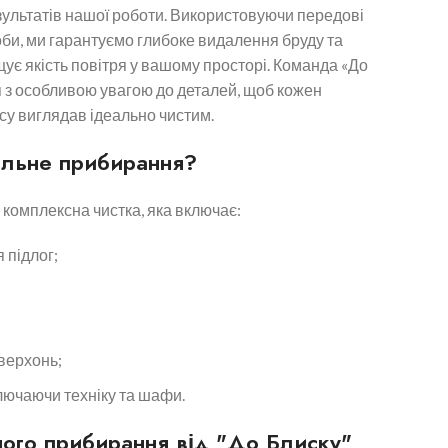
езультатів нашої роботи. Використовуючи передові
оби, ми гарантуємо глибоке видалення бруду та
щує якість повітря у вашому просторі. Команда «До
 з особливою увагою до деталей, щоб кожен
су виглядав ідеально чистим.
льне прибирання?
комплексна чистка, яка включає:
 підлог;
верхонь;
лючаючи техніку та шафи.
ого прибирання від "До Блиску"