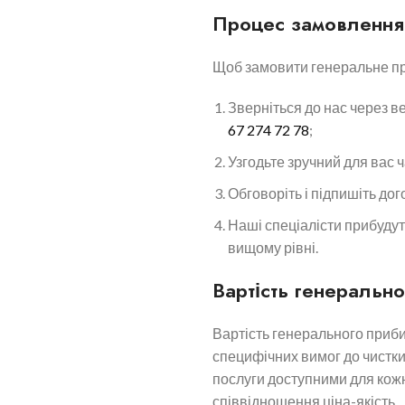
Процес замовлення
Щоб замовити генеральне при
Зверніться до нас через 
67 274 72 78
;
Узгодьте зручний для вас ч
Обговоріть і підпишіть дог
Наші спеціалісти прибудут
вищому рівні.
Вартість генеральн
Вартість генерального приби
специфічних вимог до чистк
послуги доступними для кож
співвідношення ціна-якість.