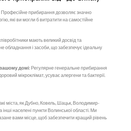
: Професійне прибирання дозволяє значно
гію, які ви могли б витратити на самостійне
 співробітники мають великий досвід та
е обладнання і засоби, що забезпечує ідеальну
 вашому домі
: Регулярне генеральне прибирання
оровий мікроклімат, усуває алергени та бактерії.
акі міста, як Дубно, Ковель, Шацьк, Володимир-
 інші населені пункти Волинської області. Ми
казане вами місце, щоб забезпечити кращий рівень