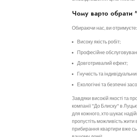
Чому варто обрати 
Обираючи нас, ви отримуєте
Високу якість робіт;
Професійне обслуговуван
Довготривалий ефект;
Гнучкість та індивідуальний
Екологічні та безпечні за
Завдяки високій якості та пр
компанії "До Блиску" в Луць
для кожного, хто шукає надій
пропустіть можливість жити в
прибирання квартири вже сь
вашому домі!