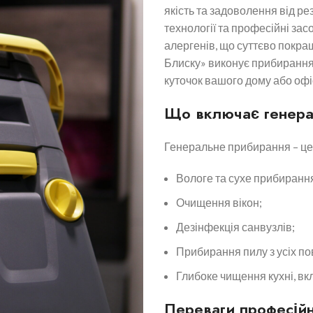
якість та задоволення від р
технології та професійні зас
алергенів, що суттєво покра
Блиску» виконує прибирання
куточок вашого дому або офі
Що включає генера
Генеральне прибирання – це 
Вологе та сухе прибирання
Очищення вікон;
Дезінфекція санвузлів;
Прибирання пилу з усіх по
Глибоке чищення кухні, вк
Переваги професійн