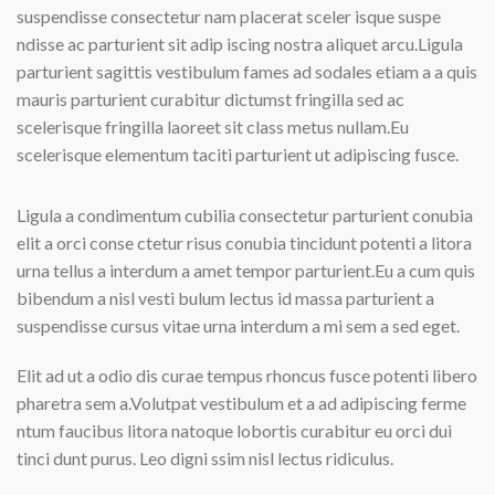
suspendisse consectetur nam placerat sceler isque suspe
ndisse ac parturient sit adip iscing nostra aliquet arcu.Ligula
parturient sagittis vestibulum fames ad sodales etiam a a quis
mauris parturient curabitur dictumst fringilla sed ac
scelerisque fringilla laoreet sit class metus nullam.Eu
scelerisque elementum taciti parturient ut adipiscing fusce.
Ligula a condimentum cubilia consectetur parturient conubia
elit a orci conse ctetur risus conubia tincidunt potenti a litora
urna tellus a interdum a amet tempor parturient.Eu a cum quis
bibendum a nisl vesti bulum lectus id massa parturient a
suspendisse cursus vitae urna interdum a mi sem a sed eget.
Elit ad ut a odio dis curae tempus rhoncus fusce potenti libero
pharetra sem a.Volutpat vestibulum et a ad adipiscing ferme
ntum faucibus litora natoque lobortis curabitur eu orci dui
tinci dunt purus. Leo digni ssim nisl lectus ridiculus.