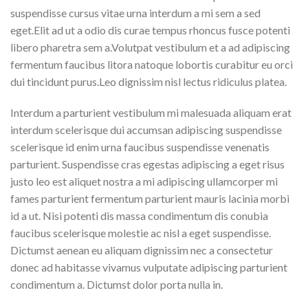
suspendisse cursus vitae urna interdum a mi sem a sed
eget.Elit ad ut a odio dis curae tempus rhoncus fusce potenti
libero pharetra sem a.Volutpat vestibulum et a ad adipiscing
fermentum faucibus litora natoque lobortis curabitur eu orci
dui tincidunt purus.Leo dignissim nisl lectus ridiculus platea.
Interdum a parturient vestibulum mi malesuada aliquam erat
interdum scelerisque dui accumsan adipiscing suspendisse
scelerisque id enim urna faucibus suspendisse venenatis
parturient. Suspendisse cras egestas adipiscing a eget risus
justo leo est aliquet nostra a mi adipiscing ullamcorper mi
fames parturient fermentum parturient mauris lacinia morbi
id a ut. Nisi potenti dis massa condimentum dis conubia
faucibus scelerisque molestie ac nisl a eget suspendisse.
Dictumst aenean eu aliquam dignissim nec a consectetur
donec ad habitasse vivamus vulputate adipiscing parturient
condimentum a. Dictumst dolor porta nulla in.