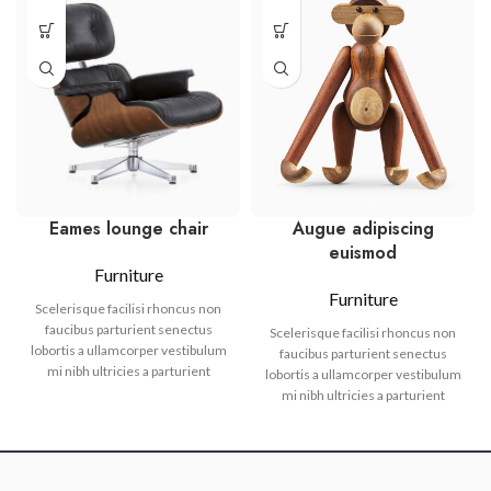
Eames lounge chair
Augue adipiscing
euismod
Furniture
$
399.00
Furniture
Scelerisque facilisi rhoncus non
$
199.00
faucibus parturient senectus
Scelerisque facilisi rhoncus non
lobortis a ullamcorper vestibulum
faucibus parturient senectus
mi nibh ultricies a parturient
lobortis a ullamcorper vestibulum
gravida a vestibulum leo sem in.
mi nibh ultricies a parturient
Est cum torquent mi in
gravida a vestibulum leo sem in.
scelerisque leo aptent per at vitae
Est cum torquent mi in
ante eleifend mollis adipiscing.
scelerisque leo aptent per at vitae
ante eleifend mollis adipiscing.