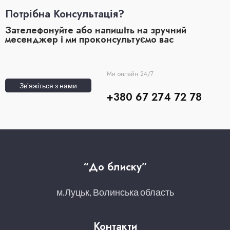
Потрібна Консультація?
Зателефонуйте або напишіть на зручний
месенджер і ми проконсультуємо вас
Ми онлайн 24/7
Зв'яжіться з нами
+380 67 274 72 78
“До блиску”
м.Луцьк, Волинська область
Контакти